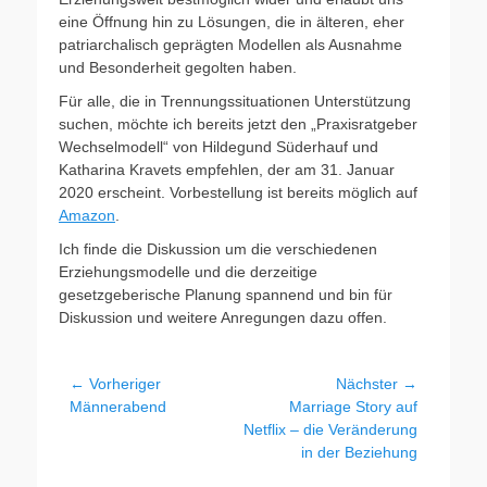
eine Öffnung hin zu Lösungen, die in älteren, eher
patriarchalisch geprägten Modellen als Ausnahme
und Besonderheit gegolten haben.
Für alle, die in Trennungssituationen Unterstützung
suchen, möchte ich bereits jetzt den „Praxisratgeber
Wechselmodell“ von Hildegund Süderhauf und
Katharina Kravets empfehlen, der am 31. Januar
2020 erscheint. Vorbestellung ist bereits möglich auf
Amazon
.
Ich finde die Diskussion um die verschiedenen
Erziehungsmodelle und die derzeitige
gesetzgeberische Planung spannend und bin für
Diskussion und weitere Anregungen dazu offen.
Beitragsnavigation
← Vorheriger
Nächster →
Vorheriger
Nächster
Männerabend
Marriage Story auf
Beitrag:
Beitrag:
Netflix – die Veränderung
in der Beziehung