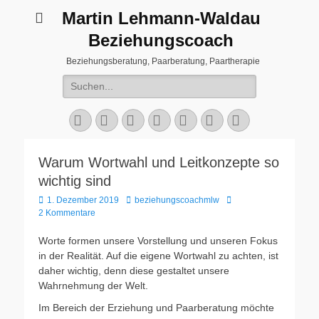
Martin Lehmann-Waldau
Beziehungscoach
Beziehungsberatung, Paarberatung, Paartherapie
Suchen
nach:
Facebook
E-
LinkedIn
YouTube
Instagram
Website
Telefon
Mail
Warum Wortwahl und Leitkonzepte so
wichtig sind
Veröffentlicht
Autor
1. Dezember 2019
beziehungscoachmlw
am
2 Kommentare
Worte formen unsere Vorstellung und unseren Fokus
in der Realität. Auf die eigene Wortwahl zu achten, ist
daher wichtig, denn diese gestaltet unsere
Wahrnehmung der Welt.
Im Bereich der Erziehung und Paarberatung möchte