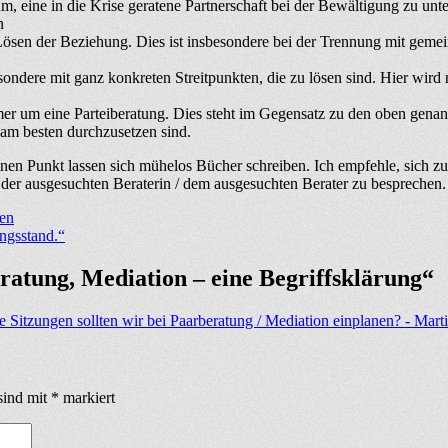
, eine in die Krise geratene Partnerschaft bei der Bewältigung zu unt
n
Lösen der Beziehung. Dies ist insbesondere bei der Trennung mit gem
sondere mit ganz konkreten Streitpunkten, die zu lösen sind. Hier wird
er um eine Parteiberatung. Dies steht im Gegensatz zu den oben genann
e am besten durchzusetzen sind.
elnen Punkt lassen sich mühelos Bücher schreiben. Ich empfehle, sich 
er ausgesuchten Beraterin / dem ausgesuchten Berater zu besprechen.
ren
ngsstand.“
atung, Mediation – eine Begriffsklärung“
le Sitzungen sollten wir bei Paarberatung / Mediation einplanen? - 
sind mit
*
markiert