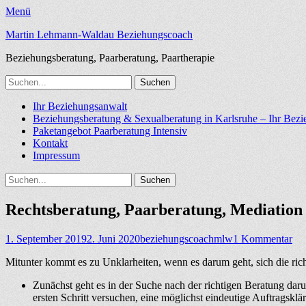
Menü
Martin Lehmann-Waldau Beziehungscoach
Beziehungsberatung, Paarberatung, Paartherapie
Suchen
nach:
Facebook
E-
LinkedIn
YouTube
Instagram
Website
Telefon
Primäres
Zum
Ihr Beziehungsanwalt
Mail
Inhalt
Beziehungsberatung & Sexualberatung in Karlsruhe – Ihr Bez
Menü
springen
Paketangebot Paarberatung Intensiv
Kontakt
Impressum
Suchen
Suchen
nach:
Rechtsberatung, Paarberatung, Mediation 
Veröffentlicht
Autor
1. September 2019
2. Juni 2020
beziehungscoachmlw
1 Kommentar
am
Mitunter kommt es zu Unklarheiten, wenn es darum geht, sich die ric
Zunächst geht es in der Suche nach der richtigen Beratung darum
ersten Schritt versuchen, eine möglichst eindeutige Auftragsklä