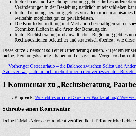
In der Paar- und Beziehungsberatung geht es insbesondere darum
Veränderungen in der Beziehung natürlich miteinschließen kan
In der Trennungsberatung geht es vor allem um ein achtsames 
weiterhin möglichst gut zu gewährleisten.
Die Konfliktvermittlung und Mediation beschäftigen sich insbe
Techniken fließen in alle Arten der Beratung ein.
In der Rechtsberatung und anwaltlichen Begleitung geht es imm
Rechtspositionen beleuchtet und strategisch überlegt, wie dies
Diese kurze Übersicht soll einer Orientierung dienen. Zu jedem einz
meine, Beratungsbedarf zu haben und das genaue Vorgehen dann mit d
Beitragsnavigation
Vorheriger
← Vorheriger
Ostseeurlaub – die Balance zwischen Selbst und Ande
Nächster
Beitrag:
Nächster →
„…denn nicht mehr drüber reden verbessert den Beziehu
Beitrag:
1 Kommentar zu „Rechtsberatung, Paarber
Pingback:
Wi steht es um die Dauer der Paarberatung? Wie vie
Schreibe einen Kommentar
Deine E-Mail-Adresse wird nicht veröffentlicht.
Erforderliche Felder 