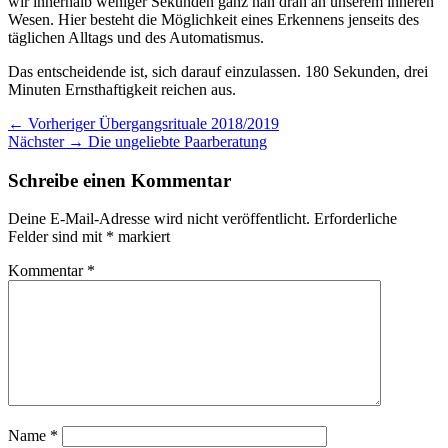
wir innerhalb weniger Sekunden ganz nah dran an unserem inneren
Wesen. Hier besteht die Möglichkeit eines Erkennens jenseits des
täglichen Alltags und des Automatismus.
Das entscheidende ist, sich darauf einzulassen. 180 Sekunden, drei
Minuten Ernsthaftigkeit reichen aus.
Beitragsnavigation
Vorheriger
← Vorheriger
Übergangsrituale 2018/2019
Nächster
Beitrag:
Nächster →
Die ungeliebte Paarberatung
Beitrag:
Schreibe einen Kommentar
Deine E-Mail-Adresse wird nicht veröffentlicht.
Erforderliche
Felder sind mit
*
markiert
Kommentar
*
Name
*