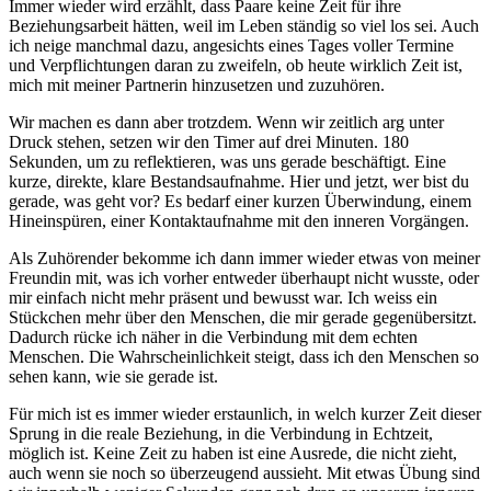
Immer wieder wird erzählt, dass Paare keine Zeit für ihre
Beziehungsarbeit hätten, weil im Leben ständig so viel los sei. Auch
ich neige manchmal dazu, angesichts eines Tages voller Termine
und Verpflichtungen daran zu zweifeln, ob heute wirklich Zeit ist,
mich mit meiner Partnerin hinzusetzen und zuzuhören.
Wir machen es dann aber trotzdem. Wenn wir zeitlich arg unter
Druck stehen, setzen wir den Timer auf drei Minuten. 180
Sekunden, um zu reflektieren, was uns gerade beschäftigt. Eine
kurze, direkte, klare Bestandsaufnahme. Hier und jetzt, wer bist du
gerade, was geht vor? Es bedarf einer kurzen Überwindung, einem
Hineinspüren, einer Kontaktaufnahme mit den inneren Vorgängen.
Als Zuhörender bekomme ich dann immer wieder etwas von meiner
Freundin mit, was ich vorher entweder überhaupt nicht wusste, oder
mir einfach nicht mehr präsent und bewusst war. Ich weiss ein
Stückchen mehr über den Menschen, die mir gerade gegenübersitzt.
Dadurch rücke ich näher in die Verbindung mit dem echten
Menschen. Die Wahrscheinlichkeit steigt, dass ich den Menschen so
sehen kann, wie sie gerade ist.
Für mich ist es immer wieder erstaunlich, in welch kurzer Zeit dieser
Sprung in die reale Beziehung, in die Verbindung in Echtzeit,
möglich ist. Keine Zeit zu haben ist eine Ausrede, die nicht zieht,
auch wenn sie noch so überzeugend aussieht. Mit etwas Übung sind