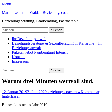
Menü
Martin Lehmann-Waldau Beziehungscoach
Beziehungsberatung, Paarberatung, Paartherapie
Suchen
nach:
Facebook
E-
LinkedIn
YouTube
Instagram
Website
Telefon
Primäres
Zum
Ihr Beziehungsanwalt
Mail
Inhalt
Beziehungsberatung & Sexualberatung in Karlsruhe – Ihr
Menü
springen
Beziehungsanwalt
Paketangebot Paarberatung Intensiv
Kontakt
Impressum
Suchen
Suchen
nach:
Warum drei Minuten wertvoll sind.
Veröffentlicht
Autor
12. Januar 2019
2. Juni 2020
beziehungscoachmlw
Kommentar
am
hinterlassen
Ein schönes neues Jahr 2019!