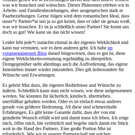
was wir brauchen und wünschen. Dieses Phänomen erleben wir in
Arbeits- und Familienbeziehungen, aber ausgesprochen stark in
Paarbeziehungen. Gerne folgen wird dem romantischen Ideal, dass
unser*e Partner*in uns ja so gut kennt, dass er oder sie genau weiß,
was wir brauchen. Er ist ja schließlich unser Partner! Sie kennt uns
doch so gut! Wie kann sie das nicht wissen!
Leider lebt jede*r zunächst einmal in der eigenen Wirklichkeit und
kann nur vermuten, wie es dem anderen geht. Ich habe
im
vorangegangenen Blog
darauf hingewiesen, dass es gut ist, diese
eigene Wirklichkeitsvermutung regelmäßig zu überprüfen.
Demgegenüber steht allerdings auch die Aufforderung, das eigene
Innenleben immer wieder mitzuteilen. Dies gilt insbesondere für
Wünsche und Erwartungen.
Es gehört Mut dazu, die eigenen Bedürfnisse und Wünsche zu
äußern. Schließlich kann man nicht wissen, wie diese aufgenommen
werden. Sie könnten für lächerlich, kindisch, übertrieben,
unerfüllbar gehalten werden. Oder es ist einfach etwas anderes
gerade von größerer Bedeutung. All diese sind schmerzhafte
Erfahrungen. Es gibt keine Garantie dafür, dass der von mir
geäußerte Wunsch erfüllt wird und damit muss ich leben. Ich zeige
mich, öffne mich, bin verletzlich und begebe mich damit ein Stück
weit in die Hand des Partners. Eine große Portion Mut ist
erforderlich. Wie wir in unserer Partnerschaft mit solchen