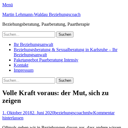
Menü
Martin Lehmann-Waldau Beziehungscoach
Beziehungsberatung, Paarberatung, Paartherapie
Suchen
nach:
Facebook
E-
LinkedIn
YouTube
Instagram
Website
Telefon
Primäres
Zum
Ihr Beziehungsanwalt
Mail
Inhalt
Beziehungsberatung & Sexualberatung in Karlsruhe – Ihr
Menü
springen
Beziehungsanwalt
Paketangebot Paarberatung Intensiv
Kontakt
Impressum
Suchen
Suchen
nach:
Volle Kraft voraus: der Mut, sich zu
zeigen
Veröffentlicht
Autor
1. Oktober 2018
2. Juni 2020
beziehungscoachmlw
Kommentar
am
hinterlassen
Oftmals gehen wir in Beziehungen davon aus, dass andere wissen,